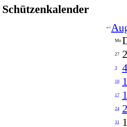
Schützenkalender
Aug
«
<
Mo
27
3
10
17
24
31