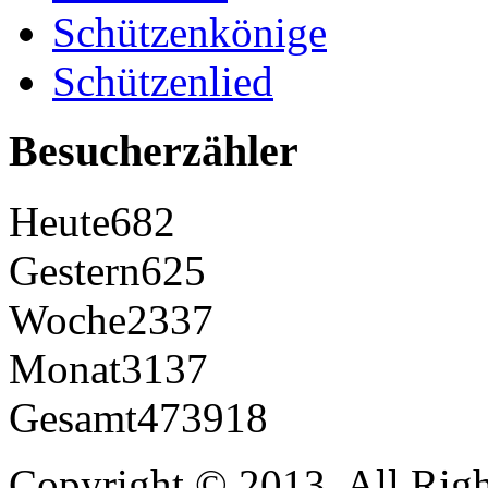
Schützenkönige
Schützenlied
Besucherzähler
Heute
682
Gestern
625
Woche
2337
Monat
3137
Gesamt
473918
Copyright © 2013. All Righ