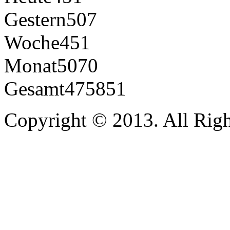
Gestern
507
Woche
451
Monat
5070
Gesamt
475851
Copyright © 2013. All Righ