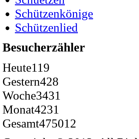
Schützenkönige
Schützenlied
Besucherzähler
Heute
119
Gestern
428
Woche
3431
Monat
4231
Gesamt
475012