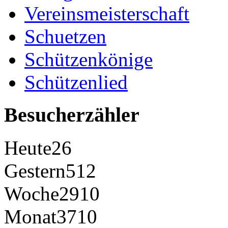
Vereinsmeisterschaft
Schuetzen
Schützenkönige
Schützenlied
Besucherzähler
Heute
26
Gestern
512
Woche
2910
Monat
3710