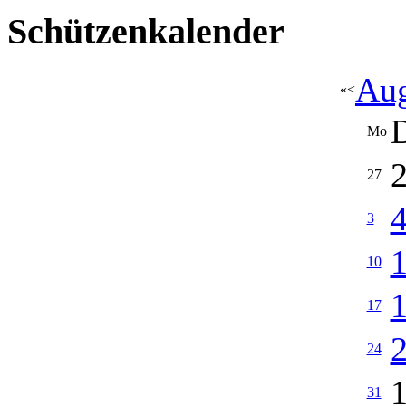
Schützenkalender
Aug
«
<
Mo
27
3
10
17
24
31