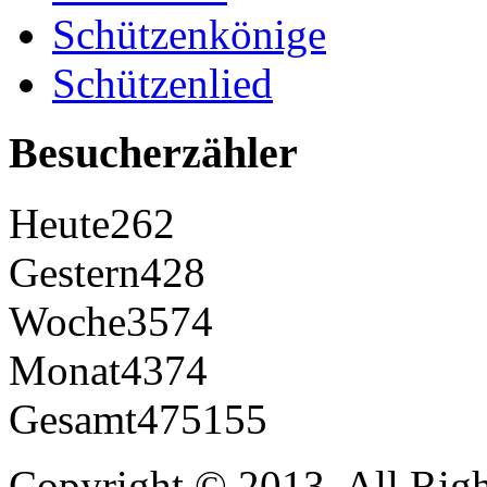
Schützenkönige
Schützenlied
Besucherzähler
Heute
262
Gestern
428
Woche
3574
Monat
4374
Gesamt
475155
Copyright © 2013. All Righ