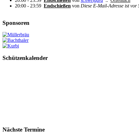
20:00 - 23:59
Endschießen
von
schweigard
::
Öffentlich
20:00 - 23:59
Endschießen
von
Diese E-Mail-Adresse ist vor 
Sponsoren
Schützenkalender
Nächste Termine