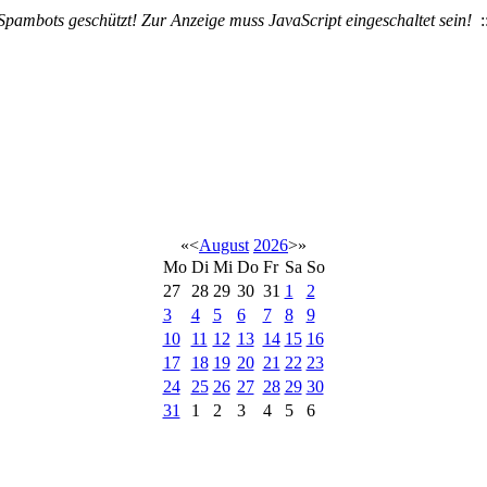
Spambots geschützt! Zur Anzeige muss JavaScript eingeschaltet sein!
:
«
<
August
2026
>
»
Mo
Di
Mi
Do
Fr
Sa
So
27
28
29
30
31
1
2
3
4
5
6
7
8
9
10
11
12
13
14
15
16
17
18
19
20
21
22
23
24
25
26
27
28
29
30
31
1
2
3
4
5
6