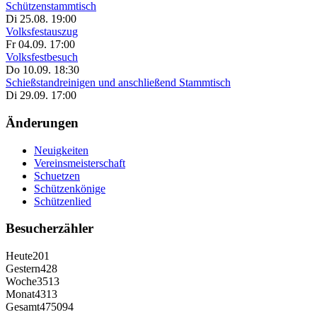
Schützenstammtisch
Di 25.08. 19:00
Volksfestauszug
Fr 04.09. 17:00
Volksfestbesuch
Do 10.09. 18:30
Schießstandreinigen und anschließend Stammtisch
Di 29.09. 17:00
Änderungen
Neuigkeiten
Vereinsmeisterschaft
Schuetzen
Schützenkönige
Schützenlied
Besucherzähler
Heute
201
Gestern
428
Woche
3513
Monat
4313
Gesamt
475094