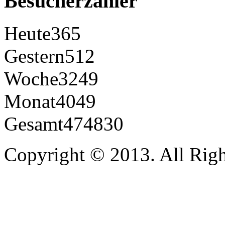
Besucherzähler
Heute
365
Gestern
512
Woche
3249
Monat
4049
Gesamt
474830
Copyright © 2013. All Righ