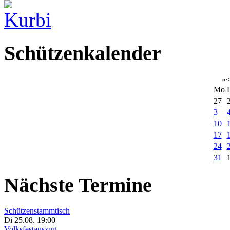
Schützenkalender
«
Mo
27
3
10
17
24
31
Nächste Termine
Schützenstammtisch
Di 25.08. 19:00
Volksfestauszug